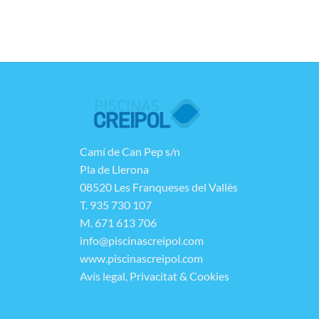
Camí de Can Pep s/n
Pla de Llerona
08520 Les Franqueses del Vallès
T. 935 730 107
M. 671 613 706
info@piscinascreipol.com
www.piscinascreipol.com
Avís legal, Privacitat & Cookies