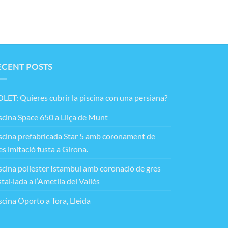
ECENT POSTS
LET: Quieres cubrir la piscina con una persiana?
scina Space 650 a Lliça de Munt
scina prefabricada Star 5 amb coronament de
es imitació fusta a Girona.
scina poliester Istambul amb coronació de gres
stal·lada a l’Ametlla del Vallès
scina Oporto a Tora, Lleida