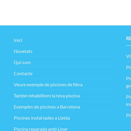
R
Inici
Novetats
VO
Qui som
Pi
Contacte
Pi
Veure exemple de piscines de fibra
gr
També rehabilitem la teva piscina
Pi
in
Exemples de piscines a Barcelona
Pi
Piscines instal·lades a Lleida
Piscina reparada amb Liner