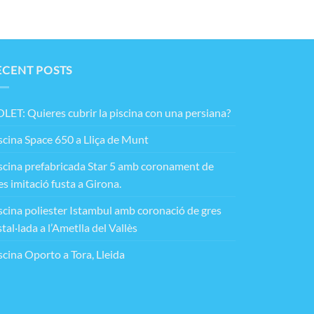
ECENT POSTS
LET: Quieres cubrir la piscina con una persiana?
scina Space 650 a Lliça de Munt
scina prefabricada Star 5 amb coronament de
es imitació fusta a Girona.
scina poliester Istambul amb coronació de gres
stal·lada a l’Ametlla del Vallès
scina Oporto a Tora, Lleida