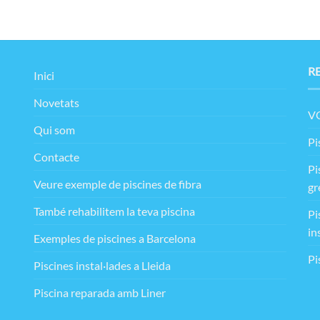
R
Inici
Novetats
VO
Qui som
Pi
Contacte
Pi
Veure exemple de piscines de fibra
gr
També rehabilitem la teva piscina
Pi
in
Exemples de piscines a Barcelona
Pi
Piscines instal·lades a Lleida
Piscina reparada amb Liner