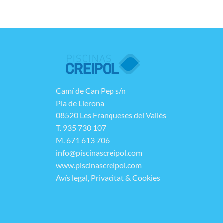
Camí de Can Pep s/n
Pla de Llerona
08520 Les Franqueses del Vallès
T. 935 730 107
M. 671 613 706
info@piscinascreipol.com
www.piscinascreipol.com
Avís legal, Privacitat & Cookies