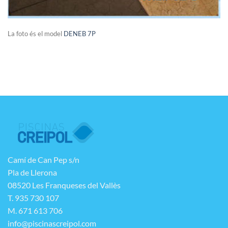
La foto és el model
DENEB 7P
Camí de Can Pep s/n
Pla de Llerona
08520 Les Franqueses del Vallès
T. 935 730 107
M. 671 613 706
info@piscinascreipol.com