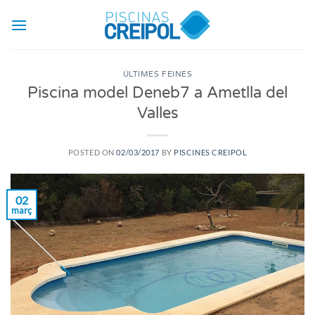
Skip
to
content
ÚLTIMES FEINES
Piscina model Deneb7 a Ametlla del
Valles
POSTED ON
02/03/2017
BY
PISCINES CREIPOL
02
març