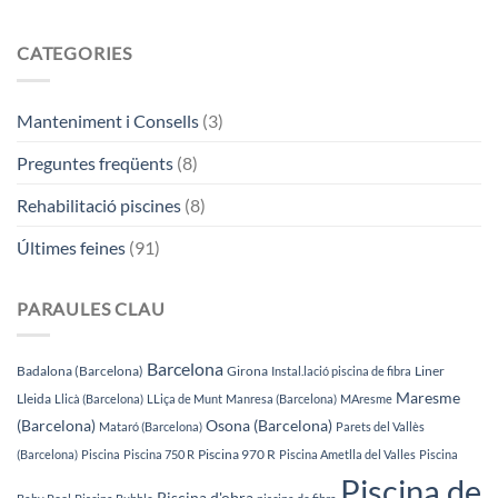
CATEGORIES
Manteniment i Consells
(3)
Preguntes freqüents
(8)
Rehabilitació piscines
(8)
Últimes feines
(91)
PARAULES CLAU
Barcelona
Badalona (Barcelona)
Girona
Liner
Instal.lació piscina de fibra
Maresme
Lleida
Llicà (Barcelona)
LLiça de Munt
Manresa (Barcelona)
MAresme
(Barcelona)
Osona (Barcelona)
Mataró (Barcelona)
Parets del Vallès
Piscina 970 R
(Barcelona)
Piscina
Piscina 750 R
Piscina Ametlla del Valles
Piscina
Piscina de
Piscina d'obra