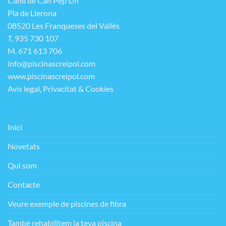
Camí de Can Pep s/n
Pla de Llerona
08520 Les Franqueses del Vallès
T. 935 730 107
M. 671 613 706
info@piscinascreipol.com
www.piscinascreipol.com
Avís legal, Privacitat & Cookies
Inici
Novetats
Qui som
Contacte
Veure exemple de piscines de fibra
També rehabilitem la teva piscina