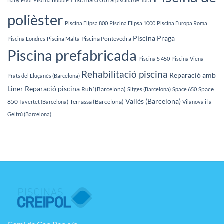
Baby Pool
Piscina Bubble
piscina de fibra
polièster
Piscina Elipsa 800
Piscina Elipsa 1000
Piscina Europa Roma
Piscina Praga
Piscina Pontevedra
Piscina Londres
Piscina Malta
Piscina prefabricada
Piscina S 450
Piscina Viena
Rehabilitació piscina
Reparació amb
Prats del Lluçanès (Barcelona)
Liner
Reparació piscina
Rubí (Barcelona)
Space
Sitges (Barcelona)
Space 650
Vallés (Barcelona)
850
Terrassa (Barcelona)
Tavertet (Barcelona)
Vilanova i la
Geltrú (Barcelona)