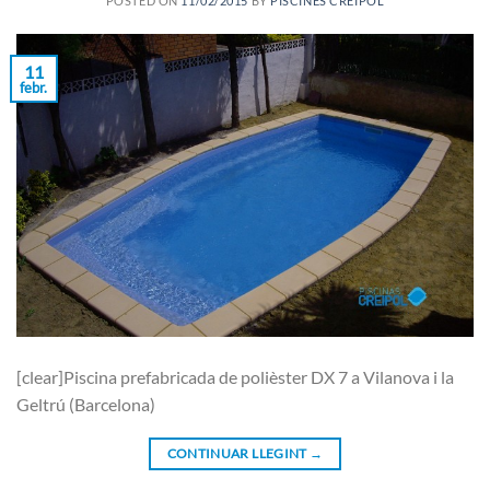
POSTED ON
11/02/2015
BY
PISCINES CREIPOL
11
febr.
[clear]Piscina prefabricada de polièster DX 7 a Vilanova i la
Geltrú (Barcelona)
CONTINUAR LLEGINT
→