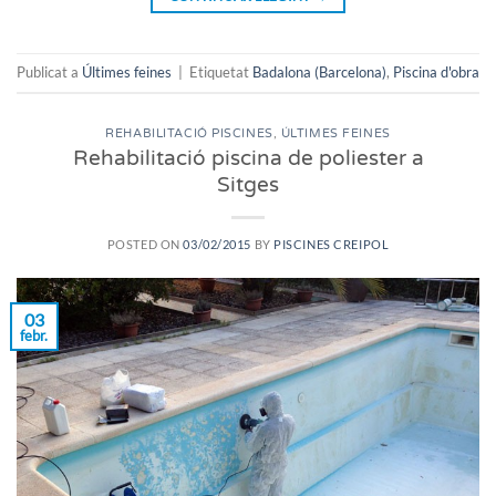
Publicat a
Últimes feines
|
Etiquetat
Badalona (Barcelona)
,
Piscina d'obra
REHABILITACIÓ PISCINES
,
ÚLTIMES FEINES
Rehabilitació piscina de poliester a
Sitges
POSTED ON
03/02/2015
BY
PISCINES CREIPOL
03
febr.