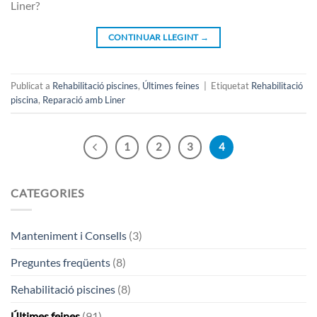
Liner?
CONTINUAR LLEGINT
→
Publicat a
Rehabilitació piscines
,
Últimes feines
|
Etiquetat
Rehabilitació
piscina
,
Reparació amb Liner
1
2
3
4
CATEGORIES
Manteniment i Consells
(3)
Preguntes freqüents
(8)
Rehabilitació piscines
(8)
Últimes feines
(91)