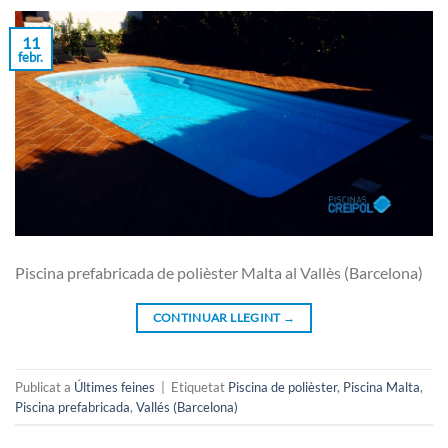
11
febr.
Piscina prefabricada de polièster Malta al Vallès (Barcelona)
CONTINUAR LLEGINT
→
Publicat a
Últimes feines
|
Etiquetat
Piscina de polièster
,
Piscina Malta
,
Piscina prefabricada
,
Vallés (Barcelona)