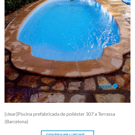
[clear]Piscina prefabricada de polièster 307 a Terrassa
(Barcelona)
CONTINUAR LLEGINT
→