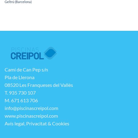
Geltrú (Barcelona)
Camí de Can Pep s/n
Pla de Llerona
08520 Les Franqueses del Vallès
T. 935 730 107
M. 671 613 706
info@piscinascreipol.com
www.piscinascreipol.com
Avís legal, Privacitat & Cookies