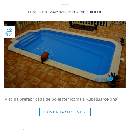
POSTED ON
12/02/2015
BY
PISCINES CREIPOL
12
febr.
Piscina prefabricada de polièster Roma a Rubí (Barcelona)
CONTINUAR LLEGINT
→