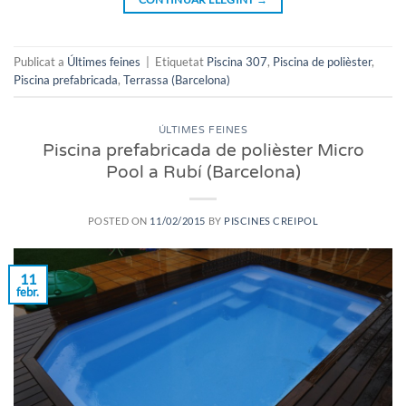
Publicat a
Últimes feines
|
Etiquetat
Piscina 307
,
Piscina de polièster
,
Piscina prefabricada
,
Terrassa (Barcelona)
ÚLTIMES FEINES
Piscina prefabricada de polièster Micro
Pool a Rubí (Barcelona)
POSTED ON
11/02/2015
BY
PISCINES CREIPOL
11
febr.