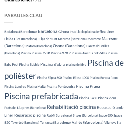
PARAULES CLAU
Barcelona
Badalona (Barcelona)
Girona
Liner
Instal.lació piscina de fibra
Maresme
Lleida
Llicà (Barcelona)
LLiça de Munt
Manresa (Barcelona)
MAresme
(Barcelona)
Osona (Barcelona)
Mataró (Barcelona)
Parets del Vallès
Piscina 970 R
(Barcelona)
Piscina
Piscina 750 R
Piscina Ametlla del Valles
Piscina
Piscina de
Piscina d'obra
Baby Pool
Piscina Bubble
piscina de fibra
polièster
Piscina Elipsa 800
Piscina Elipsa 1000
Piscina Europa Roma
Piscina Praga
Piscina Pontevedra
Piscina Londres
Piscina Malta
Piscina prefabricada
Piscina S 450
Piscina Viena
Rehabilitació piscina
Reparació amb
Prats del Lluçanès (Barcelona)
Liner
Reparació piscina
Rubí (Barcelona)
Space
Sitges (Barcelona)
Space 650
Vallés (Barcelona)
850
Terrassa (Barcelona)
Tavertet (Barcelona)
Vilanova i la