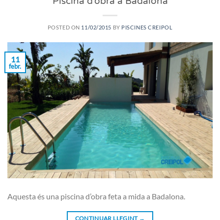
Piscina d’obra a Badalona
POSTED ON
11/02/2015
BY
PISCINES CREIPOL
11
febr.
Aquesta és una piscina d’obra feta a mida a Badalona.
CONTINUAR LLEGINT
→