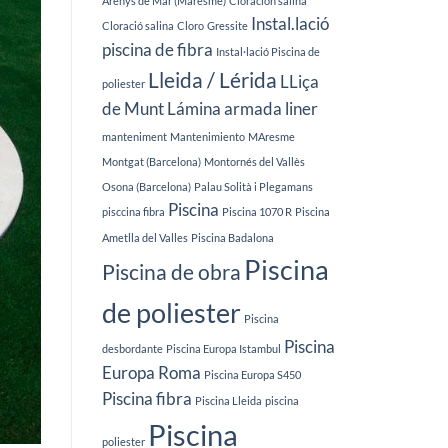
Arenys de Mar (Maresme)
Cloración salina
Instal.lació
Cloració salina
Cloro
Gressite
piscina de fibra
Instal·lació Piscina de
Lleida / Lérida
LLiça
poliester
de Munt
Lámina armada liner
manteniment
Mantenimiento
MAresme
Montgat (Barcelona)
Montornés del Vallès
Osona (Barcelona)
Palau Solità i Plegamans
Piscina
pisccina fibra
Piscina 1070 R
Piscina
Ametlla del Valles
Piscina Badalona
Piscina
Piscina de obra
de poliester
Piscina
Piscina
desbordante
Piscina Europa Istambul
Europa Roma
Piscina Europa S450
Piscina fibra
Piscina Lleida
piscina
Piscina
poliester