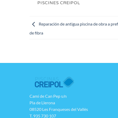
PISCINES CREIPOL
Reparación de antigua piscina de obra a pre
de fibra
Camí de Can Pep s/n
Pla de Llerona
08520 Les Franqueses del Vallès
T. 935 730 107