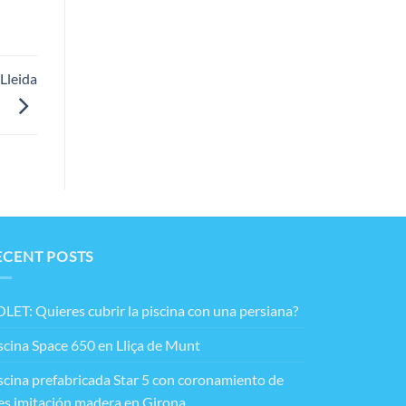
 Lleida
ECENT POSTS
LET: Quieres cubrir la piscina con una persiana?
scina Space 650 en Lliça de Munt
scina prefabricada Star 5 con coronamiento de
es imitación madera en Girona.