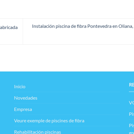
Instalación piscina de fibra Pontevedra en Oliana,
fabricada
R
Inicio
Novedades
VO
Empresa
Pi
Veure exemple de piscines de fibra
Pi
Rehabilitación piscinas
gr